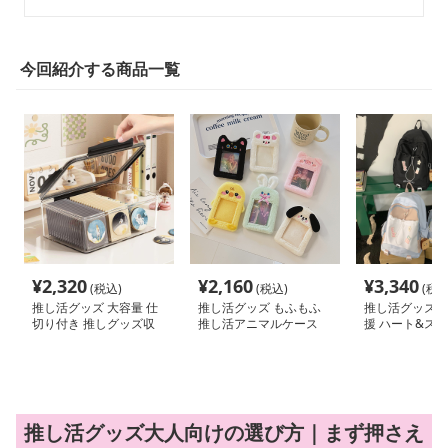
今回紹介する商品一覧
¥
2,320
¥
2,160
¥
3,340
(税込)
(税込)
(税込
推し活グッズ 大容量 仕
推し活グッズ もふもふ
推し活グッズ 
切り付き 推しグッズ収
推し活アニマルケース
援 ハート&ス
納ケース
ュック
推し活グッズ大人向けの選び方｜まず押さえ