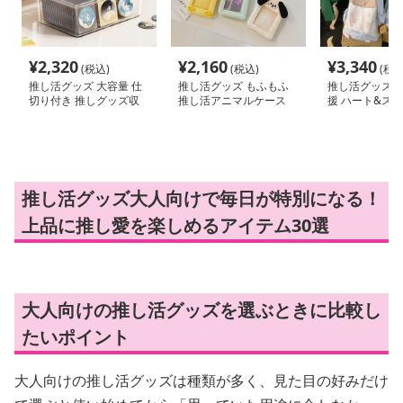
¥
2,320
¥
2,160
¥
3,340
(税込)
(税込)
(税込
推し活グッズ 大容量 仕
推し活グッズ もふもふ
推し活グッズ 
切り付き 推しグッズ収
推し活アニマルケース
援 ハート&ス
納ケース
ュック
推し活グッズ大人向けで毎日が特別になる！
上品に推し愛を楽しめるアイテム30選
大人向けの推し活グッズを選ぶときに比較し
たいポイント
大人向けの推し活グッズは種類が多く、見た目の好みだけ