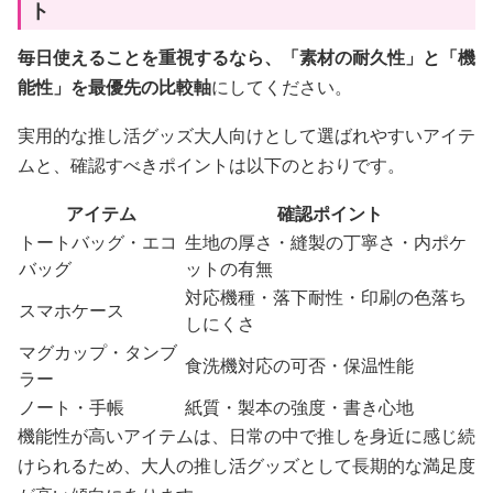
ト
毎日使えることを重視するなら、「素材の耐久性」と「機
能性」を最優先の比較軸
にしてください。
実用的な推し活グッズ大人向けとして選ばれやすいアイテ
ムと、確認すべきポイントは以下のとおりです。
アイテム
確認ポイント
トートバッグ・エコ
生地の厚さ・縫製の丁寧さ・内ポケ
バッグ
ットの有無
対応機種・落下耐性・印刷の色落ち
スマホケース
しにくさ
マグカップ・タンブ
食洗機対応の可否・保温性能
ラー
ノート・手帳
紙質・製本の強度・書き心地
機能性が高いアイテムは、日常の中で推しを身近に感じ続
けられるため、大人の推し活グッズとして長期的な満足度