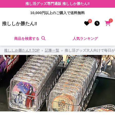
推し活グッズ専門通販 推ししか勝たん‼
10,000円以上のご購入で送料無料
0
0
推ししか勝たん‼
商品を検索する
人気ランキング
推ししか勝たん‼ TOP
›
記事一覧
›
推し活グッズ大人向けで毎日が