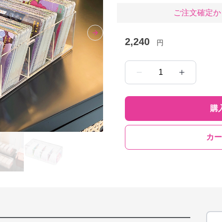
ご注文確定か
Next slide
2,240
円
1
購
カー