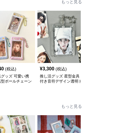
もっと見る
40
¥
3,300
¥
2,880
(税込)
(税込)
(税込)
活グッズ 可愛い携
推し活グッズ 星型金具
推し活グッズ 悪魔の羽
話型ボールチェーン
付き音符デザイン透明ト
根付きもふもふトレーデ
トレカホルダー
レカケース
ィングカードホルダー
もっと見る