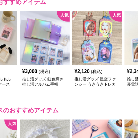
おすすめアイテム
人気
人気
¥
3,000
¥
2,120
¥
2,3
(税込)
(税込)
ふもふ
推し活グッズ 虹色輝き
推し活グッズ 星空ファ
推し
ケース
推し活アルバム手帳
ンシー うきうきトレカ
帯電
ケース
付き
ス
のおすすめアイテム
人気