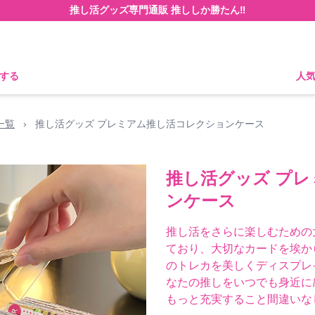
推し活グッズ専門通販 推ししか勝たん‼
する
人
一覧
›
推し活グッズ プレミアム推し活コレクションケース
推し活グッズ プ
ンケース
推し活をさらに楽しむための
ており、大切なカードを埃か
のトレカを美しくディスプレ
なたの推しをいつでも身近に
もっと充実すること間違いな