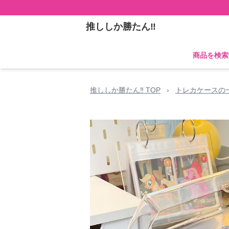
推ししか勝たん‼
商品を検索
推ししか勝たん‼ TOP
›
トレカケースの