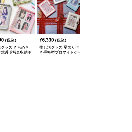
90
¥
6,330
¥
2,460
(税込)
(税込)
(税込)
活グッズ きらめき
推し活グッズ 星飾り付
推し活グッズ 推し写真
グ式透明写真収納ポ
き手帳型プロマイドケー
収納ハート型ミニアルバ
ス
ムケース