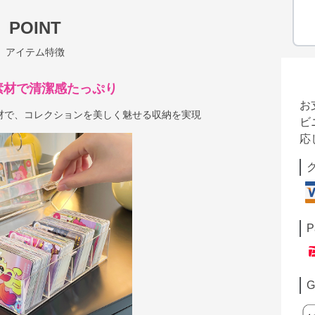
POINT
アイテム特徴
素材で清潔感たっぷり
お
材で、コレクションを美しく魅せる収納を実現
ビ
応
P
G