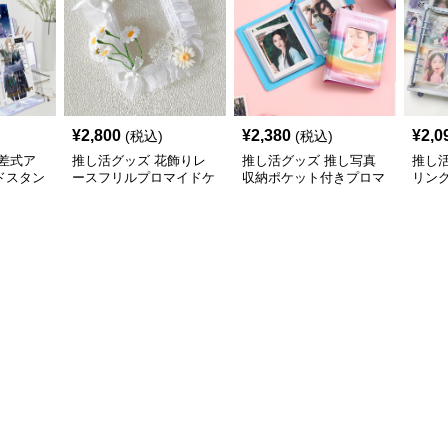
¥
2,800
¥
2,380
¥
2,0
(税込)
(税込)
差式ア
推し活グッズ 花飾りレ
推し活グッズ 推し写真
推し
ドスタン
ースフリルプロマイドケ
収納ポケット付きプロマ
リン
ース
イドアルバムケース
ーチ