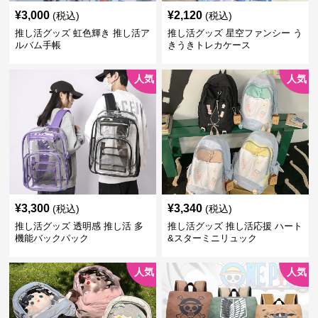
¥
3,000
¥
2,120
(税込)
(税込)
推し活グッズ 虹色輝き 推し活ア
推し活グッズ 星空ファンシー う
ルバム手帳
きうきトレカケース
人気
人気
¥
3,300
¥
3,340
(税込)
(税込)
推し活グッズ 透明感 推し活 多
推し活グッズ 推し活応援 ハート
機能バックパック
&スターミニリュック
人気
人気