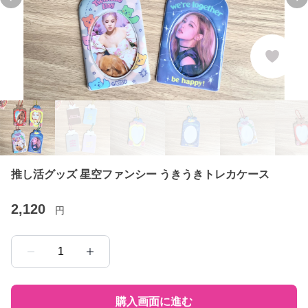
Previous slide
Ne
推し活グッズ 星空ファンシー うきうきトレカケース
2,120
円
1
購入画面に進む