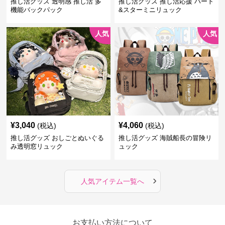
推し活グッズ 透明感 推し活 多
推し活グッズ 推し活応援 ハート
機能バックパック
&スターミニリュック
人気
人気
¥
3,040
¥
4,060
(税込)
(税込)
推し活グッズ おしごとぬいぐる
推し活グッズ 海賊船長の冒険リ
み透明窓リュック
ュック
›
人気アイテム一覧へ
お支払い方法について