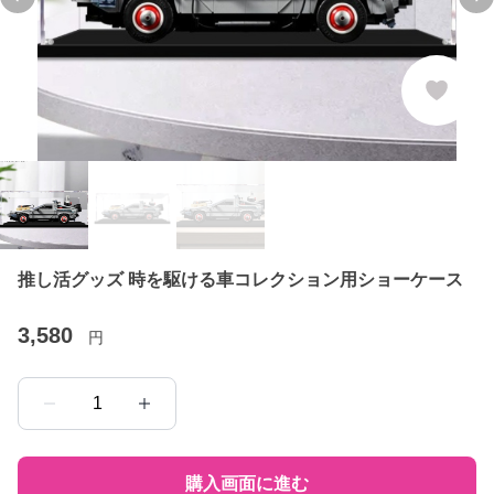
Previous slide
Ne
推し活グッズ 時を駆ける車コレクション用ショーケース
3,580
円
1
購入画面に進む