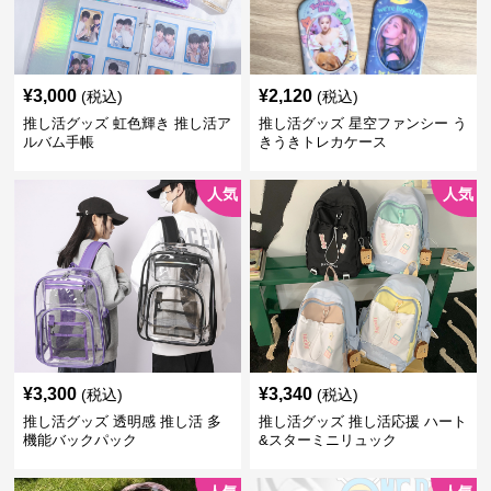
¥
3,000
¥
2,120
(税込)
(税込)
推し活グッズ 虹色輝き 推し活ア
推し活グッズ 星空ファンシー う
ルバム手帳
きうきトレカケース
人気
人気
¥
3,300
¥
3,340
(税込)
(税込)
推し活グッズ 透明感 推し活 多
推し活グッズ 推し活応援 ハート
機能バックパック
&スターミニリュック