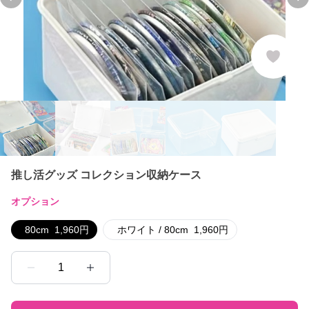
Previous slide
Ne
推し活グッズ コレクション収納ケース
オプション
80cm
1,960
円
ホワイト / 80cm
1,960
円
1