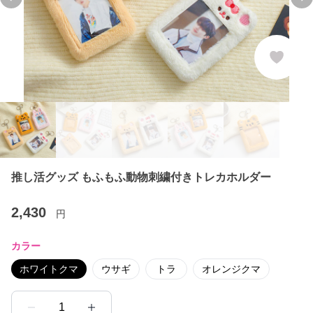
Previous slide
Ne
推し活グッズ もふもふ動物刺繍付きトレカホルダー
2,430
円
カラー
ホワイトクマ
ウサギ
トラ
オレンジクマ
1