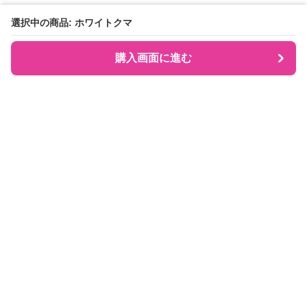
選択中の商品: ホワイトクマ
購入画面に進む
推ししか勝たん‼
について
会社概要