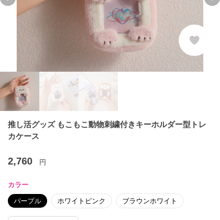
Previous slide
Ne
推し活グッズ もこもこ動物刺繍付きキーホルダー型トレ
カケース
2,760
円
カラー
パープル
ホワイトピンク
ブラウンホワイト