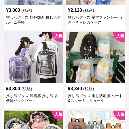
¥
3,000
¥
2,120
(税込)
(税込)
推し活グッズ 虹色輝き 推し活ア
推し活グッズ 星空ファンシー う
ルバム手帳
きうきトレカケース
人気
人気
¥
3,300
¥
3,340
(税込)
(税込)
推し活グッズ 透明感 推し活 多
推し活グッズ 推し活応援 ハート
機能バックパック
&スターミニリュック
人気
人気