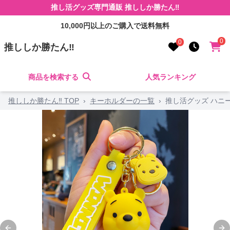
推し活グッズ専門通販 推ししか勝たん‼
10,000円以上のご購入で送料無料
0
0
推ししか勝たん‼
商品を検索する
人気ランキング
推ししか勝たん‼ TOP
›
キーホルダーの一覧
›
推し活グッズ ハニ