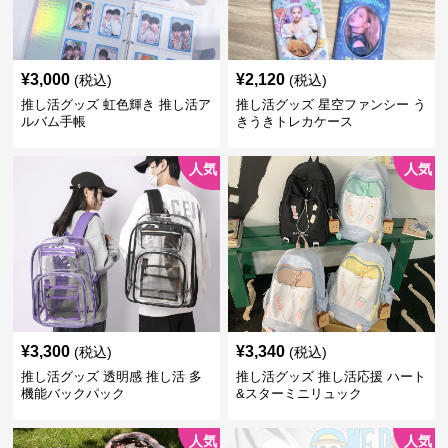
¥
3,000
¥
2,120
(税込)
(税込)
推し活グッズ 虹色輝き 推し活ア
推し活グッズ 星空ファンシー う
ルバム手帳
きうきトレカケース
人気
人気
¥
3,300
¥
3,340
(税込)
(税込)
推し活グッズ 透明感 推し活 多
推し活グッズ 推し活応援 ハート
機能バックパック
&スターミニリュック
人気
人気