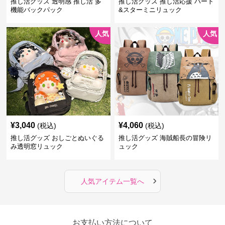
推し活グッズ 透明感 推し活 多
推し活グッズ 推し活応援 ハート
機能バックパック
&スターミニリュック
人気
人気
¥
3,040
¥
4,060
(税込)
(税込)
推し活グッズ おしごとぬいぐる
推し活グッズ 海賊船長の冒険リ
み透明窓リュック
ュック
›
人気アイテム一覧へ
お支払い方法について