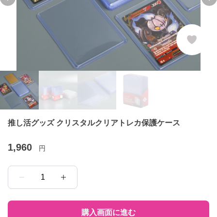
Previous slide
Ne
推し活グッズ クリスタルクリアトレカ保護ケース
1,960
円
1
購入画面に進む