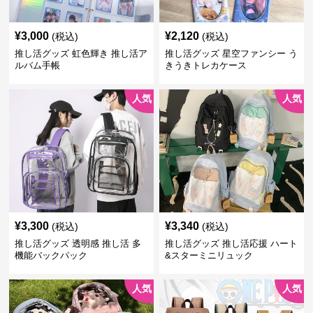
¥
3,000
¥
2,120
(税込)
(税込)
推し活グッズ 虹色輝き 推し活ア
推し活グッズ 星空ファンシー う
ルバム手帳
きうきトレカケース
人気
人気
¥
3,300
¥
3,340
(税込)
(税込)
推し活グッズ 透明感 推し活 多
推し活グッズ 推し活応援 ハート
機能バックパック
&スターミニリュック
人気
人気