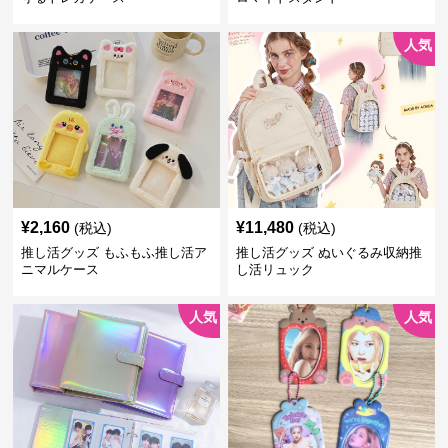
人気
¥
2,160
¥
11,480
(税込)
(税込)
推し活グッズ もふもふ推し活ア
推し活グッズ ぬいぐるみ収納推
ニマルケース
し活リュック
人気
人気