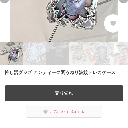
Previous slide
Ne
推し活グッズ アンティーク調うねり波紋トレカケース
売り切れ
お気に入りに追加する