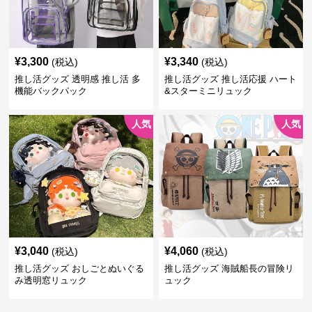
¥
3,300
¥
3,340
(税込)
(税込)
推し活グッズ 透明感 推し活 多
推し活グッズ 推し活応援 ハート
機能バックパック
&スターミニリュック
人気
人気
¥
3,040
¥
4,060
(税込)
(税込)
推し活グッズ おしごとぬいぐる
推し活グッズ 海賊船長の冒険リ
み透明窓リュック
ュック