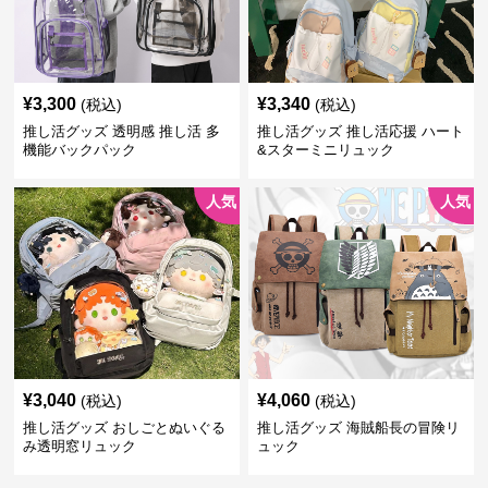
¥
3,300
¥
3,340
(税込)
(税込)
推し活グッズ 透明感 推し活 多
推し活グッズ 推し活応援 ハート
機能バックパック
&スターミニリュック
人気
人気
¥
3,040
¥
4,060
(税込)
(税込)
推し活グッズ おしごとぬいぐる
推し活グッズ 海賊船長の冒険リ
み透明窓リュック
ュック