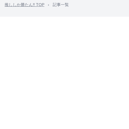
推ししか勝たん‼ TOP
›
記事一覧