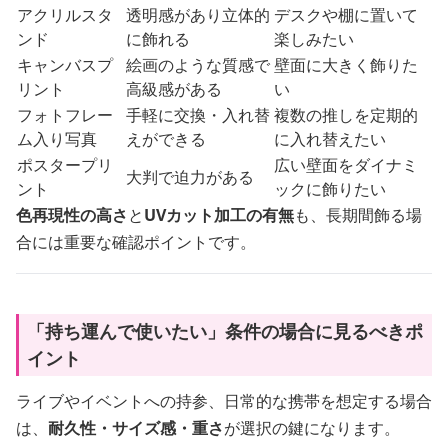
アクリルスタ
透明感があり立体的
デスクや棚に置いて
ンド
に飾れる
楽しみたい
キャンバスプ
絵画のような質感で
壁面に大きく飾りた
リント
高級感がある
い
フォトフレー
手軽に交換・入れ替
複数の推しを定期的
ム入り写真
えができる
に入れ替えたい
ポスタープリ
広い壁面をダイナミ
大判で迫力がある
ント
ックに飾りたい
色再現性の高さ
と
UVカット加工の有無
も、長期間飾る場
合には重要な確認ポイントです。
「持ち運んで使いたい」条件の場合に見るべきポ
イント
ライブやイベントへの持参、日常的な携帯を想定する場合
は、
耐久性・サイズ感・重さ
が選択の鍵になります。