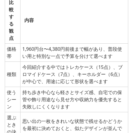
比
較
す
内容
る
観
点
価格
1,960円台〜4,380円前後まで幅があり、普段使
帯
い用と特別な一点で予算を分けて選べます
今回紹介する中ではトレカケース（15点）、ブ
種類
ロマイドケース（7点）、キーホルダー（6点）
が中心で、用途に応じて形状を選べます
使う
持ち歩き中心なら軽さとサイズ感、自宅での保
シー
管や飾り用途なら見せ方や収納力を優先すると
ン
失敗しにくくなります
選ぶ
思い出の一枚をきれいな状態で残せるかどうか
とき
を最初に決めておくと、似たデザインが並んで
の決