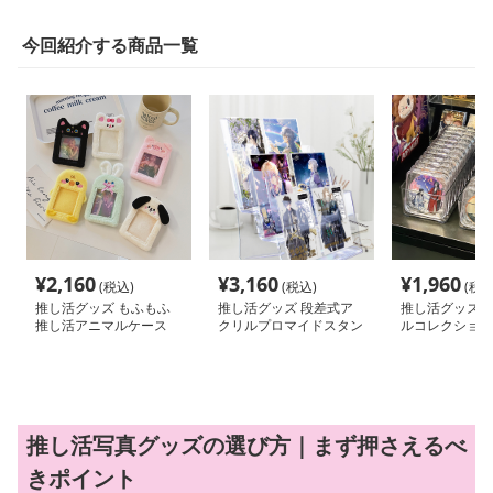
今回紹介する商品一覧
¥
2,160
¥
3,160
¥
1,960
(税込)
(税込)
(税込
推し活グッズ もふもふ
推し活グッズ 段差式ア
推し活グッズ 
推し活アニマルケース
クリルプロマイドスタン
ルコレクション
ド
推し活写真グッズの選び方｜まず押さえるべ
きポイント