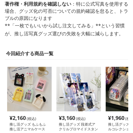
著作権・利用規約を確認しない
：特に公式写真を使用する
場合、グッズ化の可否についての規約確認を怠ると、トラ
ブルの原因になります
**「一枚でもいいから試し注文してみる」**という習慣
が、推し活写真グッズ選びの失敗を大幅に減らします。
今回紹介する商品一覧
¥
2,160
¥
3,160
¥
1,960
(税込)
(税込)
(税込
推し活グッズ もふもふ
推し活グッズ 段差式ア
推し活グッズ 
推し活アニマルケース
クリルプロマイドスタン
ルコレクション