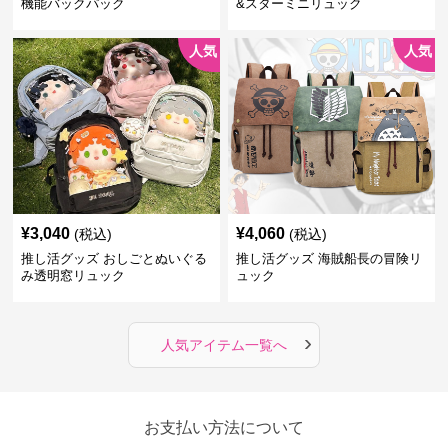
機能バックパック
&スターミニリュック
人気
人気
¥
3,040
¥
4,060
(税込)
(税込)
推し活グッズ おしごとぬいぐる
推し活グッズ 海賊船長の冒険リ
み透明窓リュック
ュック
›
人気アイテム一覧へ
お支払い方法について