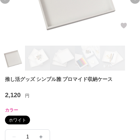
Previous slide
Ne
推し活グッズ シンプル雅 プロマイド収納ケース
2,120
円
カラー
ホワイト
1