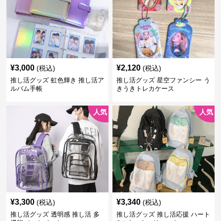
¥
3,000
¥
2,120
(税込)
(税込)
推し活グッズ 虹色輝き 推し活ア
推し活グッズ 星空ファンシー う
ルバム手帳
きうきトレカケース
人気
人気
¥
3,300
¥
3,340
(税込)
(税込)
推し活グッズ 透明感 推し活 多
推し活グッズ 推し活応援 ハート