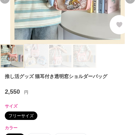
Previous slide
Ne
推し活グッズ 猫耳付き透明窓ショルダーバッグ
2,550
円
サイズ
フリーサイズ
カラー