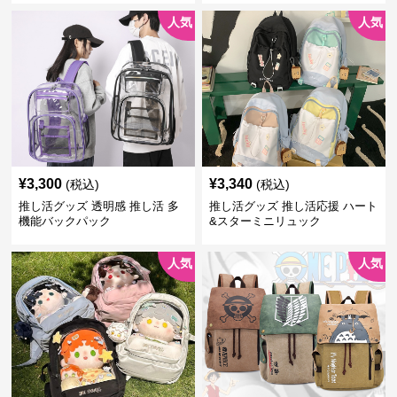
人気
人気
¥
3,300
¥
3,340
(税込)
(税込)
推し活グッズ 透明感 推し活 多
推し活グッズ 推し活応援 ハート
機能バックパック
&スターミニリュック
人気
人気