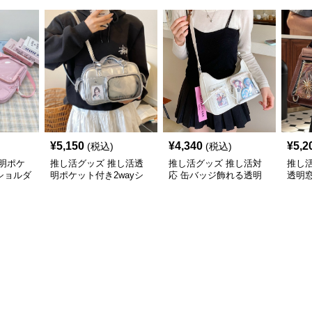
¥
5,150
¥
4,340
¥
5,2
(税込)
(税込)
明ポケ
推し活グッズ 推し活透
推し活グッズ 推し活対
推し
ショルダ
明ポケット付き2wayシ
応 缶バッジ飾れる透明
透明
ョルダーバッグ
ポケット付きショルダー
ッグ
バッグ