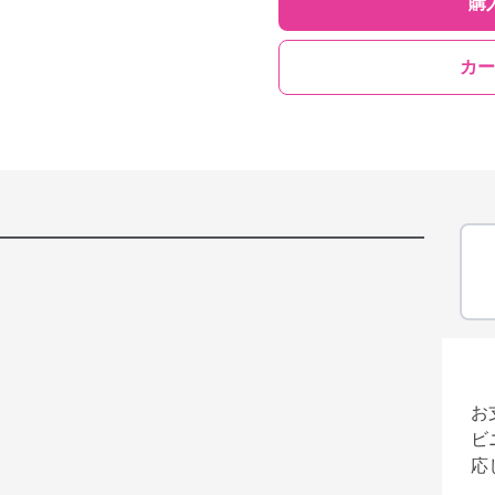
購
カー
お
ビ
応