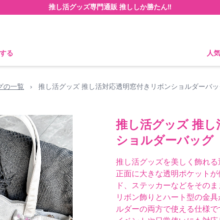
推し活グッズ専門通販 推ししか勝たん‼
する
人
グの一覧
›
推し活グッズ 推し活対応透明窓付きリボンショルダーバッ
推し活グッズ 推
ショルダーバッグ
推し活グッズを美しく飾れる
正面に大きな透明ポケットが
ド、ステッカーなどをそのま
リボン飾りとハート型の金具
ルダーの両方で使える仕様で