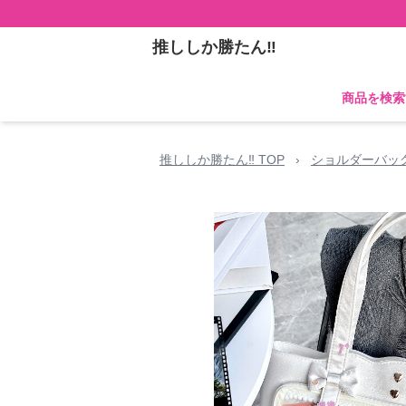
推ししか勝たん‼
商品を検索
推ししか勝たん‼ TOP
›
ショルダーバッ