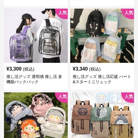
人気
人気
¥
3,300
¥
3,340
(税込)
(税込)
推し活グッズ 透明感 推し活 多
推し活グッズ 推し活応援 ハート
機能バックパック
&スターミニリュック
人気
人気