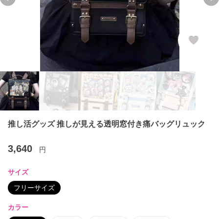
Previous slide
Ne
推し活グッズ 推しが見える透明窓付き痛バッグリュック
3,640
円
サイズ
フリーサイズ
カラー