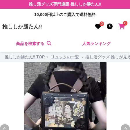
推し活グッズ専門通販 推ししか勝たん‼
10,000円以上のご購入で送料無料
0
0
推ししか勝たん‼
商品を検索する
人気ランキング
推ししか勝たん‼ TOP
›
リュックの一覧
›
推し活グッズ 推しが見