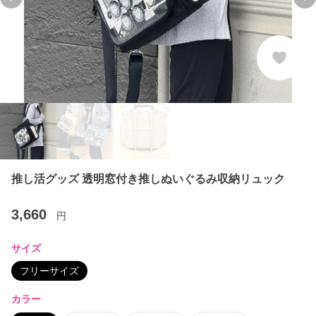
Previous slide
Ne
推し活グッズ 透明窓付き推しぬいぐるみ収納リュック
3,660
円
サイズ
フリーサイズ
カラー