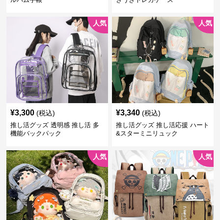
人気
人気
¥
3,300
¥
3,340
(税込)
(税込)
推し活グッズ 透明感 推し活 多
推し活グッズ 推し活応援 ハート
機能バックパック
&スターミニリュック
人気
人気