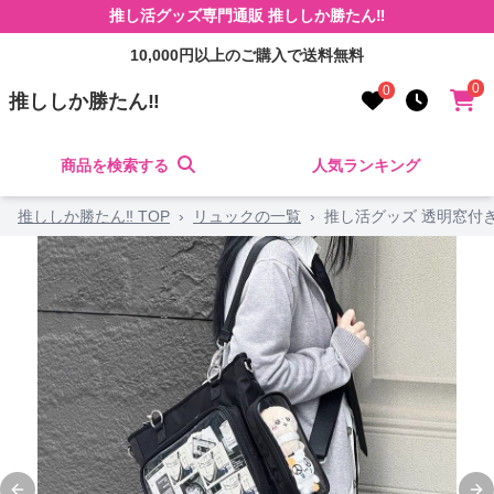
推し活グッズ専門通販 推ししか勝たん‼
10,000円以上のご購入で送料無料
0
0
推ししか勝たん‼
商品を検索する
人気ランキング
推ししか勝たん‼ TOP
›
リュックの一覧
›
推し活グッズ 透明窓付