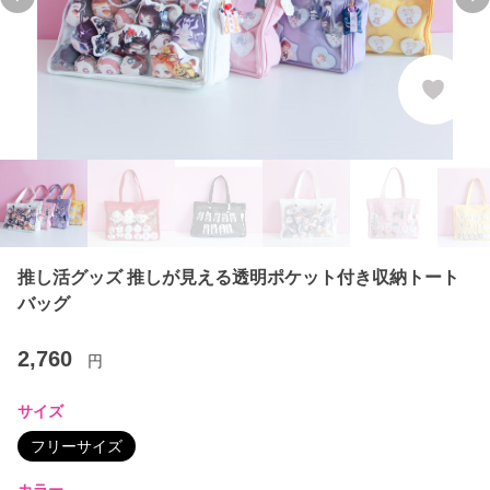
Previous slide
Ne
推し活グッズ 推しが見える透明ポケット付き収納トート
バッグ
2,760
円
サイズ
フリーサイズ