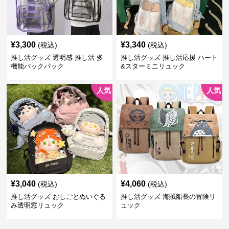
¥
3,300
¥
3,340
(税込)
(税込)
推し活グッズ 透明感 推し活 多
推し活グッズ 推し活応援 ハート
機能バックパック
&スターミニリュック
人気
人気
¥
3,040
¥
4,060
(税込)
(税込)
推し活グッズ おしごとぬいぐる
推し活グッズ 海賊船長の冒険リ
み透明窓リュック
ュック