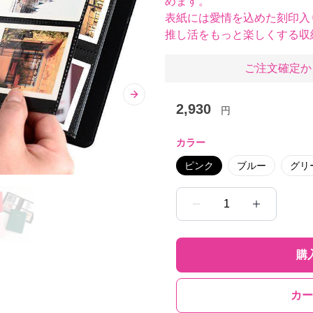
めます。
表紙には愛情を込めた刻印入
推し活をもっと楽しくする収
ご注文確定か
Next slide
2,930
円
カラー
ピンク
ブルー
グリ
1
購
カー