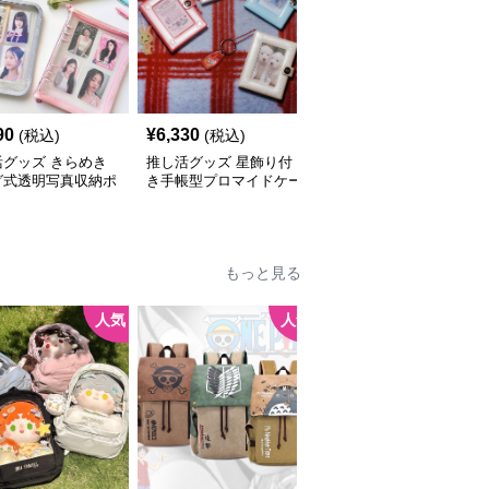
90
¥
6,330
¥
2,460
(税込)
(税込)
(税込)
活グッズ きらめき
推し活グッズ 星飾り付
推し活グッズ 推し写真
グ式透明写真収納ポ
き手帳型プロマイドケー
収納ハート型ミニアルバ
ス
ムケース
もっと見る
人気
人気