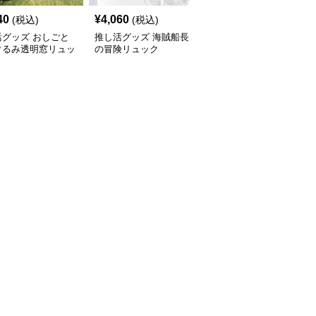
40
¥
4,060
¥
4,480
(税込)
(税込)
(税込)
活グッズ おしごと
推し活グッズ 海賊船長
推し活グッズ 透明ポケ
ぐるみ透明窓リュッ
の冒険リュック
ット付き推し活デザイン
リュック