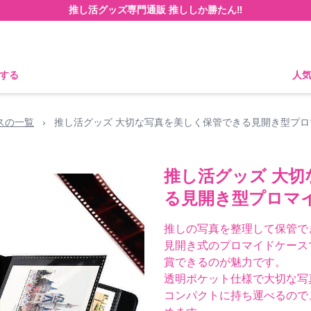
推し活グッズ専門通販 推ししか勝たん‼
する
人
スの一覧
›
推し活グッズ 大切な写真を美しく保管できる見開き型プロ
推し活グッズ 大
る見開き型プロマ
推しの写真を整理して保管で
見開き式のプロマイドケース
賞できるのが魅力です。
透明ポケット仕様で大切な写
コンパクトに持ち運べるので