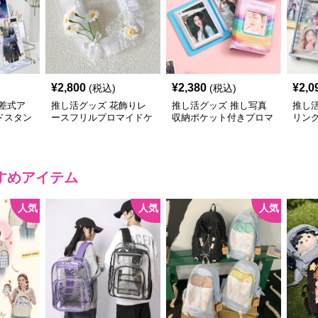
¥
2,800
¥
2,380
¥
2,0
(税込)
(税込)
差式ア
推し活グッズ 花飾りレ
推し活グッズ 推し写真
推し
ドスタン
ースフリルプロマイドケ
収納ポケット付きプロマ
リン
ース
イドアルバムケース
ーチ
すめアイテム
人気
人気
人気