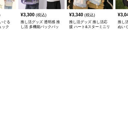
¥
3,300
¥
3,340
¥
3,0
)
(税込)
(税込)
いぐる
推し活グッズ 透明感 推
推し活グッズ 推し活応
推し
ュック
し活 多機能バックパッ
援 ハート&スターミニリ
ぬい
ク
ュック
ク