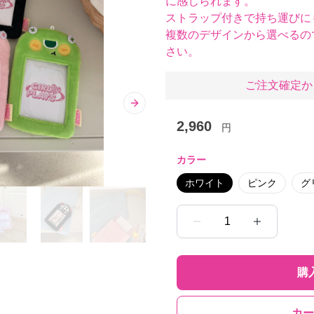
に感じられます。
ストラップ付きで持ち運びに
複数のデザインから選べるの
さい。
ご注文確定か
Next slide
2,960
円
カラー
ホワイト
ピンク
グ
1
購
カー