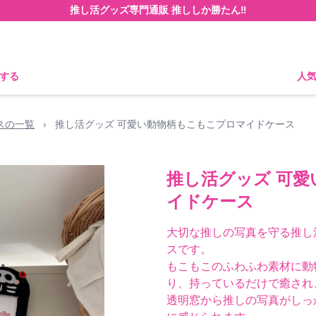
推し活グッズ専門通販 推ししか勝たん‼
する
人
スの一覧
›
推し活グッズ 可愛い動物柄もこもこプロマイドケース
推し活グッズ 可
イドケース
大切な推しの写真を守る推し
スです。
もこもこのふわふわ素材に動
り、持っているだけで癒され
透明窓から推しの写真がしっ