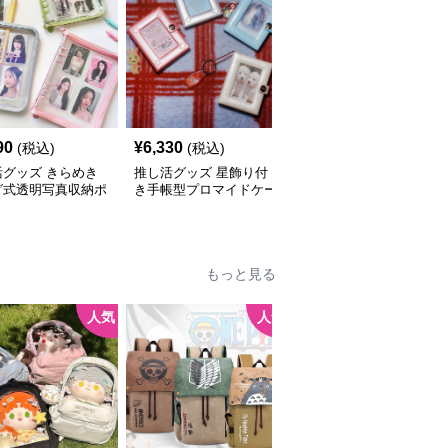
90
¥
6,330
¥
2,460
(税込)
(税込)
(税込)
活グッズ きらめき
推し活グッズ 星飾り付
推し活グッズ 推し写真
グ式透明写真収納ポ
き手帳型プロマイドケー
収納ハート型ミニアルバ
ス
ムケース
もっと見る
人気
人気