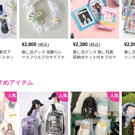
¥
2,800
¥
2,380
¥
2,0
(税込)
(税込)
差式ア
推し活グッズ 花飾りレ
推し活グッズ 推し写真
推し
ドスタン
ースフリルプロマイドケ
収納ポケット付きプロマ
リン
ース
イドアルバムケース
ーチ
すめアイテム
人気
人気
人気