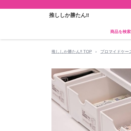
推ししか勝たん‼
商品を検索
推ししか勝たん‼ TOP
›
プロマイドケー