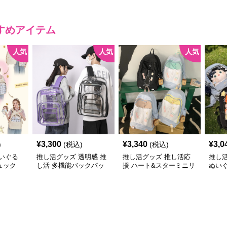
すめアイテム
人気
人気
人気
¥
3,300
¥
3,340
¥
3,0
)
(税込)
(税込)
いぐる
推し活グッズ 透明感 推
推し活グッズ 推し活応
推し
ュック
し活 多機能バックパッ
援 ハート&スターミニリ
ぬい
ク
ュック
ク