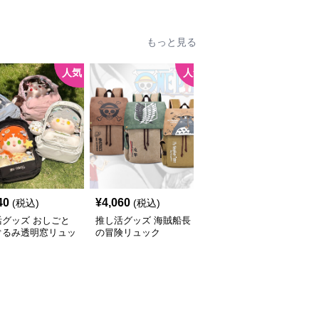
もっと見る
人気
人気
40
¥
4,060
¥
4,480
(税込)
(税込)
(税込)
活グッズ おしごと
推し活グッズ 海賊船長
推し活グッズ 透明ポケ
ぐるみ透明窓リュッ
の冒険リュック
ット付き推し活デザイン
リュック