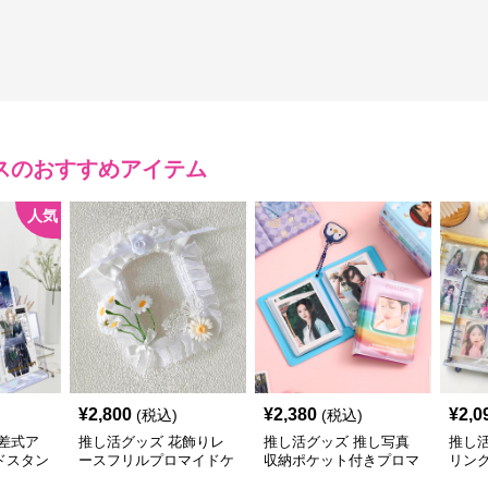
ス
のおすすめアイテム
人気
¥
2,800
¥
2,380
¥
2,0
(税込)
(税込)
差式ア
推し活グッズ 花飾りレ
推し活グッズ 推し写真
推し
ドスタン
ースフリルプロマイドケ
収納ポケット付きプロマ
リン
ース
イドアルバムケース
ーチ