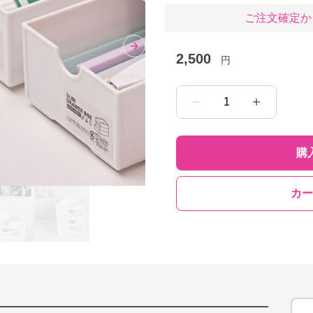
ご注文確定か
Next slide
2,500
円
1
購
カー