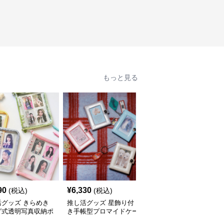
もっと見る
90
¥
6,330
¥
2,460
(税込)
(税込)
(税込)
活グッズ きらめき
推し活グッズ 星飾り付
推し活グッズ 推し写真
グ式透明写真収納ポ
き手帳型プロマイドケー
収納ハート型ミニアルバ
ス
ムケース