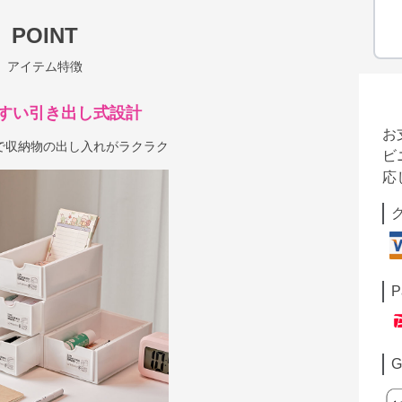
POINT
アイテム特徴
すい引き出し式設計
お
で収納物の出し入れがラクラク
ビ
応
P
G