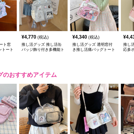
¥
4,770
¥
4,340
¥
4,4
(税込)
(税込)
ート窓
推し活グッズ 推し活缶
推し活グッズ 透明窓付
推し
ントート
バッジ飾り付き多機能ト
き推し活痛バッグトート
応多
ートバッグ
バッグ
ート
グ
のおすすめアイテム