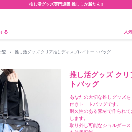
推し活グッズ専門通販 推ししか勝たん‼
する
人
一覧
›
推し活グッズ クリア推しディスプレイトートバッグ
推し活グッズ ク
トバッグ
あなたの大切な推しグッズを
付きトートバッグです。
耐久性のある素材で作られて
します。
取り外し可能なショルダース