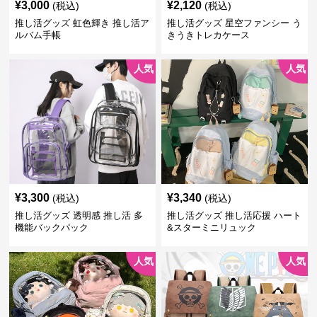
¥
3,000
¥
2,120
(税込)
(税込)
推し活グッズ 虹色輝き 推し活ア
推し活グッズ 星空ファンシー う
ルバム手帳
きうきトレカケース
人気
人気
¥
3,300
¥
3,340
(税込)
(税込)
推し活グッズ 透明感 推し活 多
推し活グッズ 推し活応援 ハート
機能バックパック
&スターミニリュック
人気
人気