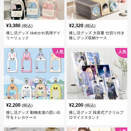
¥
3,380
¥
2,320
(税込)
(税込)
推し活グッズ ゆめかわ気球デイ
推し活グッズ 大容量 仕切り付き
リーリュック
推しグッズ収納ケース
人気
人気
¥
2,200
¥
2,200
(税込)
(税込)
推し活グッズ 動物友達の思い出
推し活グッズ 段差式アクリルプ
守るトレカケース
ロマイドスタンド