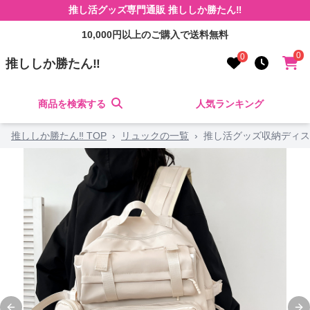
推し活グッズ専門通販 推ししか勝たん‼
10,000円以上のご購入で送料無料
0
0
推ししか勝たん‼
商品を検索する
人気ランキング
推ししか勝たん‼ TOP
›
リュックの一覧
›
推し活グッズ収納ディス