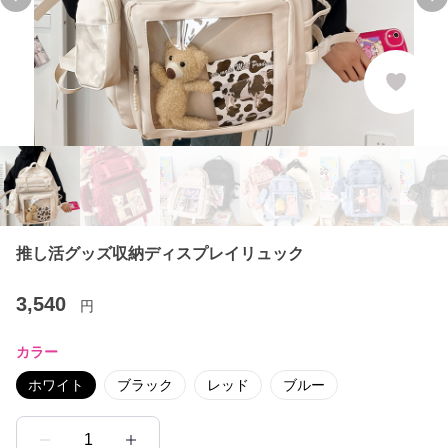
Previous slide
Ne
推し活グッズ収納ディスプレイリュック
3,540
円
カラー
ホワイト
ブラック
レッド
ブルー
1