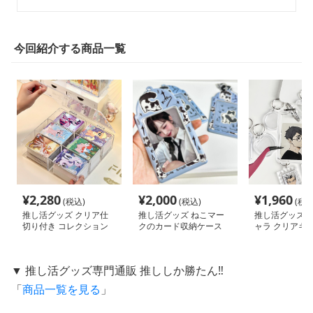
今回紹介する商品一覧
¥
2,280
¥
2,000
¥
1,960
(税込)
(税込)
(税込
推し活グッズ クリア仕
推し活グッズ ねこマー
推し活グッズ 
切り付き コレクション
クのカード収納ケース
ャラ クリアキ
ケース
ーセット
▼ 推し活グッズ専門通販 推ししか勝たん‼
「
商品一覧を見る
」