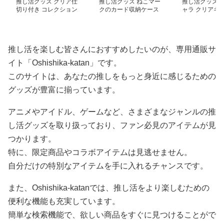
推し活グッズ クリア仕
推し活グッズ ねこマー
推し活グッズ 
切り付き コレクション
クのカード収納ケース
ャラ クリアキ
ケース
ーセット
推し活を楽しむ皆さんにおすすめしたいのが、専用通販サ
イト「Oshishika-katan」です。
このサイトは、あなたの推しをもっと身近に感じるための
グッズが豊富に揃っています。
アニメやアイドル、ゲームなど、さまざまなジャンルの推
し活グッズを取り扱っており、ファン必見のアイテムが見
つかります。
特に、限定商品やコラボアイテムは見逃せません。
自分だけの特別なアイテムを手に入れるチャンスです。
また、Oshishika-katanでは、推し活をより楽しむための
便利な機能も充実しています。
簡単な検索機能で、欲しい商品をすぐに見つけることがで