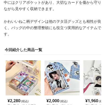
中にはクリアポケットがあり、大切なカードを傷から守り
ながら見やすく収納できます。
かわいいねこ柄デザインは他のヲタ活グッズとも相性が良
く、バッグの中の整理整頓にも役立つ実用的なアイテムで
す。
今回紹介した商品一覧
¥
2,280
¥
2,000
¥
1,960
(税込)
(税込)
(税込